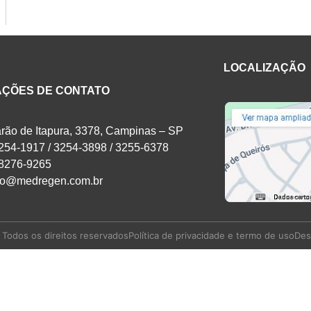
LOCALIZAÇÃO
AÇÕES DE CONTATO
arão de Itapura, 3378, Campinas – SP
3254-1917 / 3254-3898 / 3255-6378
98276-9265
to@medregen.com.br
Todos os direitos reservados
Política de privacidade e termo de uso
Des