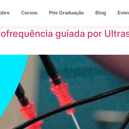
obre
Cursos
Pós Graduação
Blog
Even
iofrequência guiada por Ultr